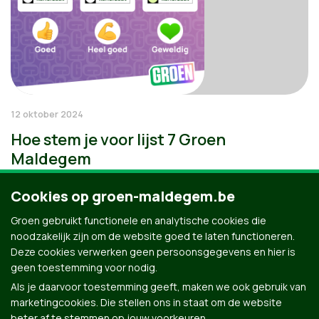
12 oktober 2024
Hoe stem je voor lijst 7 Groen
Maldegem
Cookies op groen-maldegem.be
Groen gebruikt functionele en analytische cookies die
noodzakelijk zijn om de website goed te laten functioneren.
Deze cookies verwerken geen persoonsgegevens en hier is
geen toestemming voor nodig.
Als je daarvoor toestemming geeft, maken we ook gebruik van
marketingcookies. Die stellen ons in staat om de website
beter af te stemmen op jouw voorkeuren.