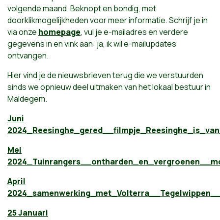
volgende maand. Beknopt en bondig, met
doorklikmogelijkheden voor meer informatie. Schrijf je in
via onze
homepage
, vul je e-mailadres en verdere
gegevens in en vink aan: ja, ik wil e-mailupdates
ontvangen.
Hier vind je de nieuwsbrieven terug die we verstuurden
sinds we opnieuw deel uitmaken van het lokaal bestuur in
Maldegem.
Juni
2024_Reesinghe_gered__filmpje_Reesinghe_is_van_j
Mei
2024_Tuinrangers__ontharden_en_vergroenen__mob
April
2024_samenwerking_met_Volterra__Tegelwippen__
25 Januari