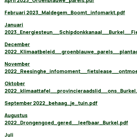
April 2023_Groenblauwe_parels.pdf
Februari 2023_Maldegem_Boomt_infomarkt.pdf
Januari
2023_Energiesteun__Schipdonkkanaal__Burkel__Fi
December
2022_Klimaatbeleid__groenblauwe_parels__plantac
November
2022_Reesinghe_infomoment__fietslease__ontmoet
Oktober
2022_klimaattafel__provincieraadslid__ons_Burkel
September 2022_behaag_je_tuin.pdf
Augustus
2022_Drongengoed_gered__leefbaar_Burkel.pdf
Juli