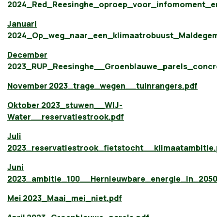
2024_Red_Reesinghe_oproep_voor_infomoment_en
Januari
2024_Op_weg_naar_een_klimaatrobuust_Maldegem
December
2023_RUP_Reesinghe__Groenblauwe_parels_concr
November 2023_trage_wegen__tuinrangers.pdf
Oktober 2023_stuwen__WIJ-
Water__reservatiestrook.pdf
Juli
2023_reservatiestrook_fietstocht__klimaatambitie.
Juni
2023_ambitie_100__Hernieuwbare_energie_in_2050
Mei 2023_Maai_mei_niet.pdf