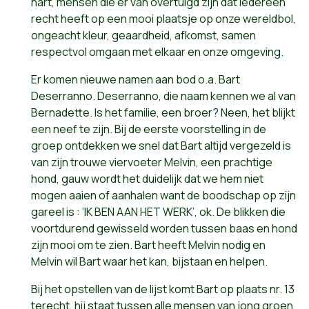
hart, mensen die er van overtuigd zijn dat iedereen
recht heeft op een mooi plaatsje op onze wereldbol,
ongeacht kleur, geaardheid, afkomst, samen
respectvol omgaan met elkaar en onze omgeving.
Er komen nieuwe namen aan bod o.a. Bart
Deserranno. Deserranno, die naam kennen we al van
Bernadette. Is het familie, een broer? Neen, het blijkt
een neef te zijn. Bij de eerste voorstelling in de
groep ontdekken we snel dat Bart altijd vergezeld is
van zijn trouwe viervoeter Melvin, een prachtige
hond, gauw wordt het duidelijk dat we hem niet
mogen aaien of aanhalen want de boodschap op zijn
gareel is : ‘IK BEN AAN HET WERK’, ok. De blikken die
voortdurend gewisseld worden tussen baas en hond
zijn mooi om te zien. Bart heeft Melvin nodig en
Melvin wil Bart waar het kan, bijstaan en helpen.
Bij het opstellen van de lijst komt Bart op plaats nr. 13
terecht, hij staat tussen alle mensen van jong groen,