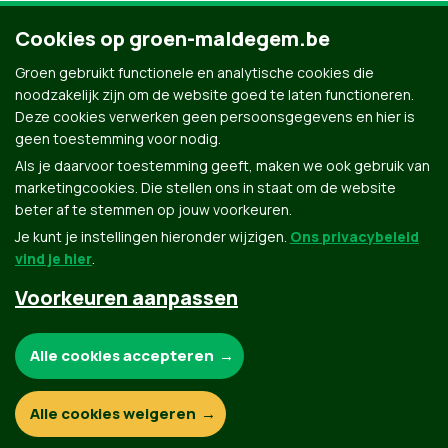
Cookies op groen-maldegem.be
Groen gebruikt functionele en analytische cookies die
noodzakelijk zijn om de website goed te laten functioneren.
Deze cookies verwerken geen persoonsgegevens en hier is
geen toestemming voor nodig.
Als je daarvoor toestemming geeft, maken we ook gebruik van
marketingcookies. Die stellen ons in staat om de website
beter af te stemmen op jouw voorkeuren.
Je kunt je instellingen hieronder wijzigen.
Ons privacybeleid
vind je hier
.
Voorkeuren aanpassen
Groen.be
Noodzakelijke cookies:
Alle cookies accepteren
Contact
Privacybeleid
Functionele en analytische cookies:
Alle cookies weigeren
© Copyright Groen 2026 | Gemaakt met
NationBuilder
| Gebouwd door
Tectonica