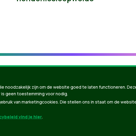
ie noodzakelijk zijn om de website goed te laten functioneren. Dez
 is geen toestemming voor nodig.
bruik van marketingcookies. Die stellen ons in staat om de websit
ybeleid vind je hier
.
nBuilder
| Gebouwd door
Tectonica