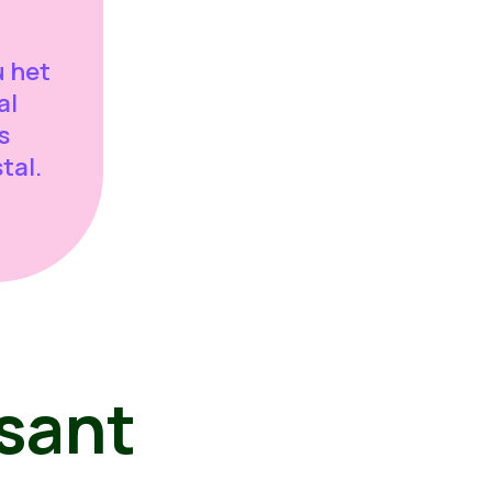
u het
al
s
tal.
sant