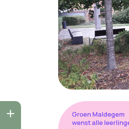
Groen Maldegem
wenst alle leerling