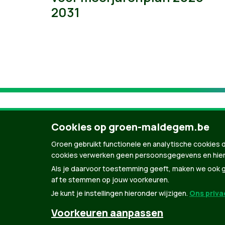
2031
Cookies op groen-maldegem.be
Groen gebruikt functionele en analytische cookies d
cookies verwerken geen persoonsgegevens en hier
Als je daarvoor toestemming geeft, maken we ook ge
af te stemmen op jouw voorkeuren.
Je kunt je instellingen hieronder wijzigen.
Ons privac
© Copyright Groen 2026 | Gemaakt met
Natio
Voorkeuren aanpassen