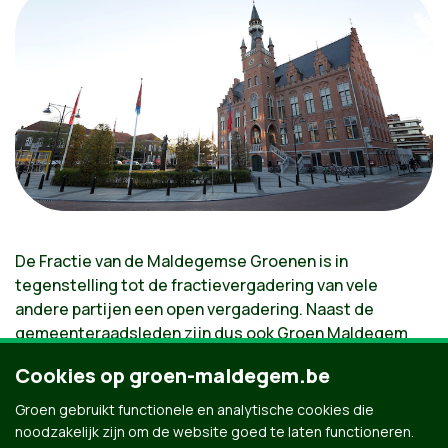
De Fractie van de Maldegemse Groenen is in
tegenstelling tot de fractievergadering van vele
andere partijen een open vergadering. Naast de
gemeenteraadsleden zijn dus ook Groen Maldegem
leden en sympathisanten welkom.
Cookies op groen-maldegem.be
In de Fractievergadering worden de agendapunten van
Groen gebruikt functionele en analytische cookies die
de komende Gemeenteraad en OCMW-raad overlopen
noodzakelijk zijn om de website goed te laten functioneren.
en besproken. Ook is er ruimte voor extra