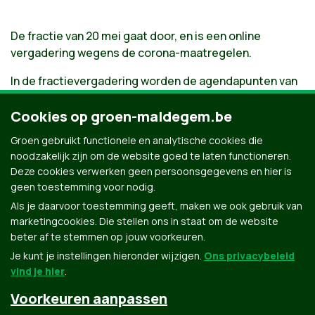
De fractie van 20 mei gaat door, en is een online
vergadering wegens de corona-maatregelen.
In de fractievergadering worden de agendapunten van
de komende Gemeenteraad en OCMW-raad overlopen
en besproken. Het standpunt van Groen Maldegem
Cookies op groen-maldegem.be
betreffende elk agendapunt wordt bepaald, en de
Groen gebruikt functionele en analytische cookies die
vragen en tussenkomsten van onze mandatarissen
noodzakelijk zijn om de website goed te laten functioneren.
worden voorbereid. Ook is er ruimte voor extra
Deze cookies verwerken geen persoonsgegevens en hier is
agendapunten in deze vergadering.
geen toestemming voor nodig.
Als je daarvoor toestemming geeft, maken we ook gebruik van
marketingcookies. Die stellen ons in staat om de website
beter af te stemmen op jouw voorkeuren.
Je kunt je instellingen hieronder wijzigen.
Ons privacybeleid
vind je hier
.
Voorkeuren aanpassen
Groen.be