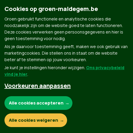
Cookies op groen-maldegem.be
Groen gebruikt functionele en analytische cookies die
noodzakelijk zijn om de website goed te laten functioneren.
Deze cookies verwerken geen persoonsgegevens en hier is
Groen.be
geen toestemming voor nodig.
Als je daarvoor toestemming geeft, maken we ook gebruik van
marketingcookies. Die stellen ons in staat om de website
Contact
Privacybeleid
beter af te stemmen op jouw voorkeuren.
Je kunt je instellingen hieronder wijzigen.
Ons privacybeleid
© Copyright Groen 2026 | Gemaakt met
NationBuilder
| Gebouwd door
Tectonica
vind je hier
.
Voorkeuren aanpassen
Noodzakelijke cookies:
Alle cookies accepteren
Functionele en analytische cookies:
Alle cookies weigeren