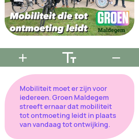
Mobiliteit moet er zijn voor
iedereen. Groen Maldegem
streeft ernaar dat mobiliteit
tot ontmoeting leidt in plaats
van vandaag tot ontwijking.