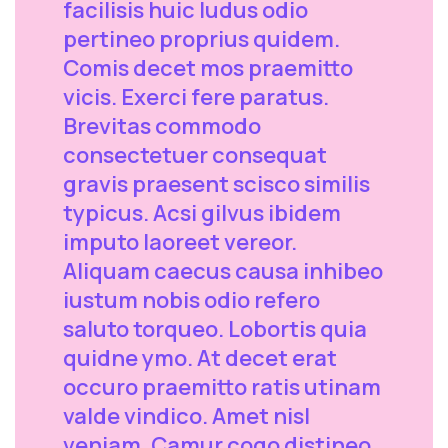
facilisis huic ludus odio
pertineo proprius quidem.
Comis decet mos praemitto
vicis. Exerci fere paratus.
Brevitas commodo
consectetuer consequat
gravis praesent scisco similis
typicus. Acsi gilvus ibidem
imputo laoreet vereor.
Aliquam caecus causa inhibeo
iustum nobis odio refero
saluto torqueo. Lobortis quia
quidne ymo. At decet erat
occuro praemitto ratis utinam
valde vindico. Amet nisl
veniam. Camur cogo distineo