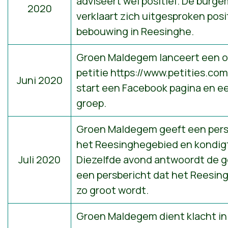
adviseert wel positief. De burg
2020
verklaart zich uitgesproken posi
bebouwing in Reesinghe.
Groen Maldegem lanceert een o
petitie
https://www.petities.co
Juni 2020
start een
Facebook pagina
en e
groep.
Groen Maldegem geeft een pers
het Reesinghegebied en kondigt
Juli 2020
Diezelfde avond antwoordt de
een persbericht dat het Reesin
zo groot wordt.
Groen Maldegem dient klacht in 