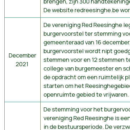
brengen, zijn 300 handtekening
De website
redreesinghe.be
wor
De vereniging Red Reesinghe le
burgervoorstel ter stemming vo
gemeenteraad van 16 december.
burgervoorstel wordt nipt goed
December
stemmen voor en 12 stemmen t
2021
college van burgemeester en sc
de opdracht om een ruimtelijk p
starten om het Reesinghegebied 
openruimte gebied te vrijwaren.
De stemming voor het burgervoo
vereniging Red Reesinghe is e
in de bestuursperiode. De verzw