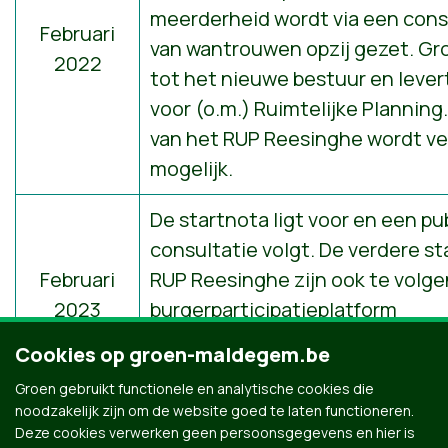
meerderheid wordt via een cons
Februari
van wantrouwen opzij gezet.
Gro
2022
tot het nieuwe bestuur
en lever
voor (o.m.) Ruimtelijke Planning
van het RUP Reesinghe wordt ve
mogelijk.
De startnota ligt voor en een pu
consultatie volgt. De verdere s
Februari
RUP Reesinghe zijn ook te volge
2023
burgerparticipatieplatform
mijn.maldegem.be:
https://mijn
Cookies op groen-maldegem.be
BE/projects/rup-reesinghe
.
Groen gebruikt functionele en analytische cookies die
noodzakelijk zijn om de website goed te laten functioneren.
Deze cookies verwerken geen persoonsgegevens en hier is