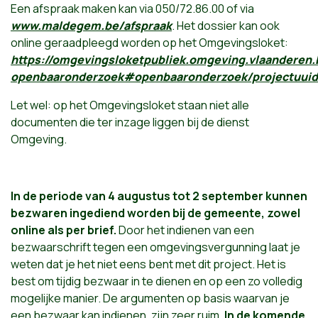
Een afspraak maken kan via 050/72.86.00 of via
www.maldegem.be/afspraak
. Het dossier kan ook
online geraadpleegd worden op het Omgevingsloket:
https://omgevingsloketpubliek.omgeving.vlaanderen.
openbaaronderzoek#openbaaronderzoek/projectu
Let wel: op het Omgevingsloket staan niet alle
documenten die ter inzage liggen bij de dienst
Omgeving.
In de periode van 4 augustus tot 2 september kunnen
bezwaren ingediend worden bij de gemeente, zowel
online als per brief.
Door het indienen van een
bezwaarschrift tegen een omgevingsvergunning
laat je
weten dat je het niet eens bent met dit project
. Het is
best om tijdig bezwaar in te dienen en op een zo volledig
mogelijke manier. De argumenten op basis waarvan je
een bezwaar kan indienen, zijn zeer ruim.
In de komende