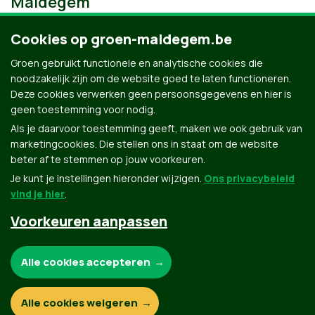
Maldegem
Cookies op groen-maldegem.be
Groen gebruikt functionele en analytische cookies die
noodzakelijk zijn om de website goed te laten functioneren.
Deze cookies verwerken geen persoonsgegevens en hier is
geen toestemming voor nodig.
Als je daarvoor toestemming geeft, maken we ook gebruik van
marketingcookies. Die stellen ons in staat om de website
beter af te stemmen op jouw voorkeuren.
Je kunt je instellingen hieronder wijzigen.
Ons privacybeleid
vind je hier
.
Voorkeuren aanpassen
Groen.be
Noodzakelijke cookies:
Alle cookies accepteren
Contact
Privacybeleid
Functionele en analytische cookies:
Alle cookies weigeren
© Copyright Groen 2026 | Gemaakt met
NationBuilder
| Gebouwd door
Tectonica