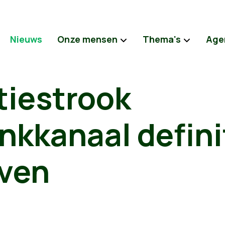
Nieuws
Onze mensen
Thema's
Age
tiestrook
kkanaal defini
even