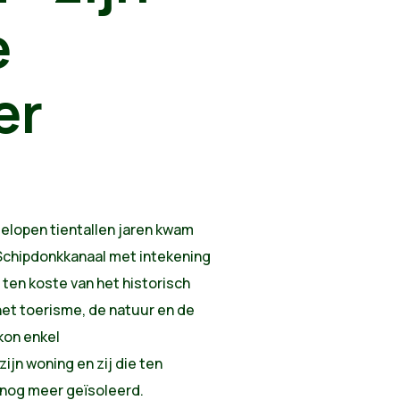
e
er
gelopen tientallen jaren kwam
Schipdonkkanaal met intekening
ten koste van het historisch
het toerisme, de natuur en de
kon enkel
jn woning en zij die ten
 nog meer geïsoleerd.