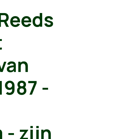
 Reeds
t
van
1987 -
- zijn