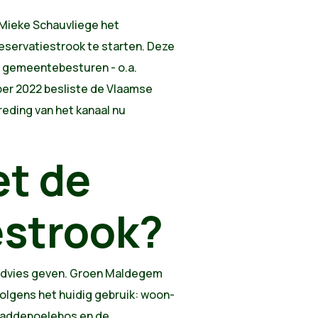
 Mieke Schauvliege het
eservatiestrook te starten. Deze
n gemeentebesturen - o.a.
ber 2022 besliste de Vlaamse
eding van het kanaal nu
t de
estrook?
advies geven. Groen Maldegem
 volgens het huidig gebruik: woon-
Paddepoelebos en de