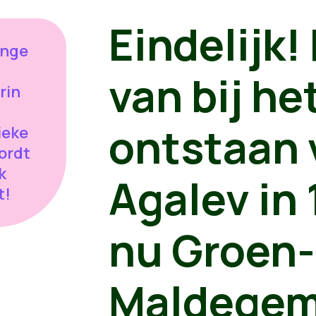
Eindelijk!
ange
van bij he
rin
ontstaan 
ieke
ordt
k
Agalev in 
t!
nu Groen-
Maldegem 