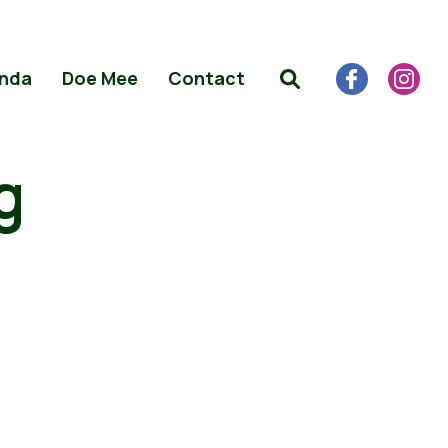
nda
Doe Mee
Contact
g