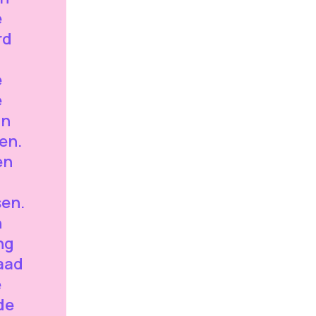
e
rd
e
e
an
en.
en
sen.
n
ng
aad
e
de