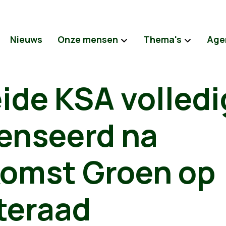
Nieuws
Onze mensen
Thema's
Age
ide KSA volledi
nseerd na
omst Groen op
teraad