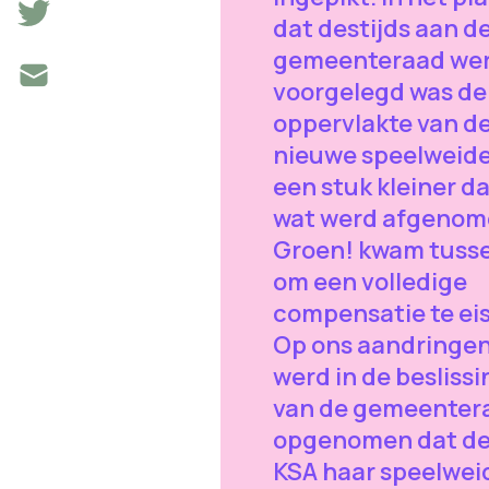
dat destijds aan d
gemeenteraad we
voorgelegd was de
oppervlakte van d
nieuwe speelweid
een stuk kleiner d
wat werd afgenom
Groen! kwam tuss
om een volledige
compensatie te ei
Op ons aandringe
werd in de beslissi
van de gemeenter
opgenomen dat d
KSA haar speelwei