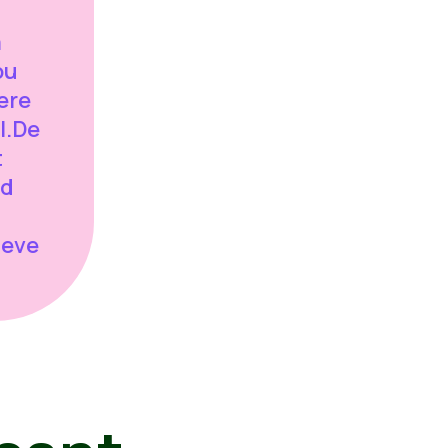
a
ou
ere
l.De
t
rd
ieve