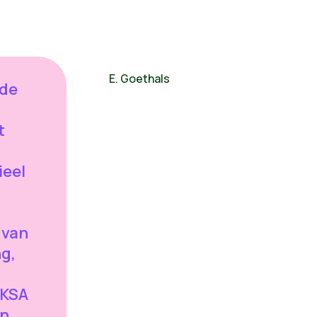
E. Goethals
 de
t
ieel
 van
g,
 KSA
an