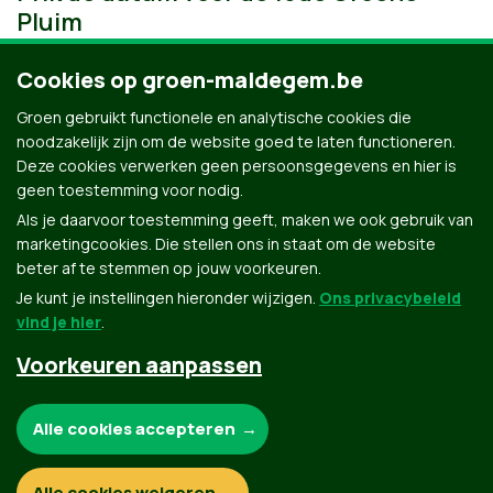
Pluim
Cookies op groen-maldegem.be
Groen gebruikt functionele en analytische cookies die
noodzakelijk zijn om de website goed te laten functioneren.
Deze cookies verwerken geen persoonsgegevens en hier is
geen toestemming voor nodig.
Als je daarvoor toestemming geeft, maken we ook gebruik van
marketingcookies. Die stellen ons in staat om de website
beter af te stemmen op jouw voorkeuren.
Je kunt je instellingen hieronder wijzigen.
Ons privacybeleid
vind je hier
.
Voorkeuren aanpassen
Groen.be
Noodzakelijke cookies:
Alle cookies accepteren
Contact
Privacybeleid
Functionele en analytische cookies:
Alle cookies weigeren