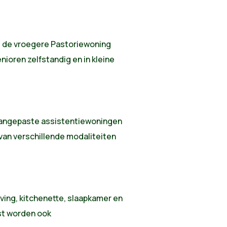
em de vroegere Pastoriewoning
ioren zelfstandig en in kleine
 aangepaste assistentiewoningen
 van verschillende modaliteiten
iving, kitchenette, slaapkamer en
st worden ook