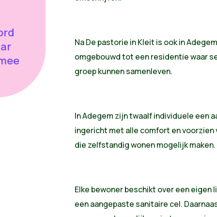
ord
Na De pastorie in Kleit is ook in Adeg
aar
omgebouwd tot een residentie waar sen
 mee
groep kunnen samenleven.
In Adegem zijn twaalf individuele een
ingericht met alle comfort en voorzien
die zelfstandig wonen mogelijk maken.
Elke bewoner beschikt over een eigen l
een aangepaste sanitaire cel. Daarnaa