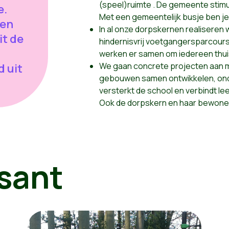
(speel)ruimte . De gemeente stimul
e.
Met een gemeentelijk busje ben j
een
In al onze dorpskernen realisere
it de
hindernisvrij voetgangersparcou
werken er samen om iedereen thui
We gaan concrete projecten aan m
 uit
gebouwen samen ontwikkelen, on
versterkt de school en verbindt le
Ook de dorpskern en haar bewoners
sant