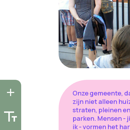
Onze gemeente, d
zijn niet alleen hui
straten, pleinen e
parken. Mensen - ji
ik - vormen het har