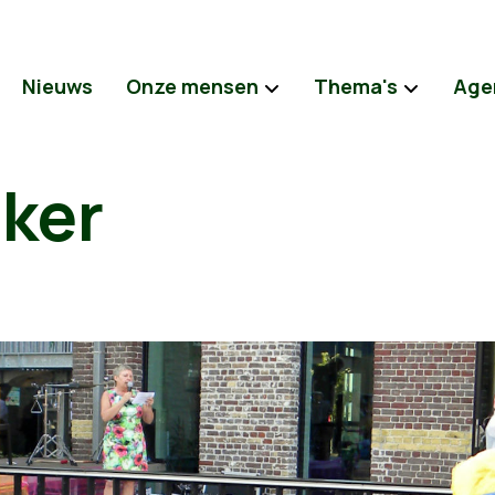
Nieuws
Onze mensen
Thema's
Age
jker