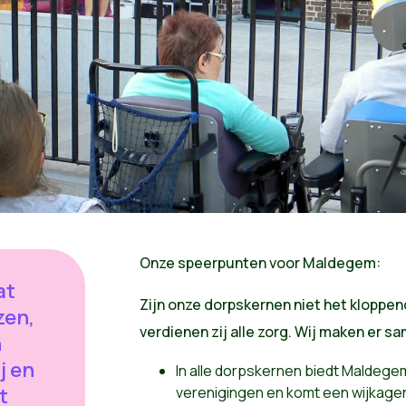
Onze speerpunten voor Maldegem:
at
Zijn onze dorpskernen niet het kloppe
zen,
verdienen zij alle zorg. Wij maken er s
n
j en
In alle dorpskernen biedt Maldege
t
verenigingen en komt een wijkagent